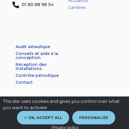
Actualités
Carrières
Audit aéraulique
Conseils et aide à la
conception
Réception des
installations
Contrôle périodique
Contact
This site uses cookies and gives you control over what
you want to activate
mentions légales
|
e
-partenair
e
OK, ACCEPT ALL
PERSONALIZE
Privacy policy